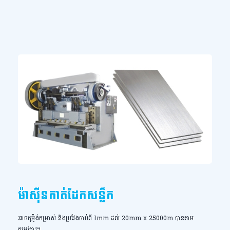
ម៉ាស៊ីនកាត់ដែកសន្លឹក
អាចកុម៉្មង់កម្រាស់ និងប្រវែងចាប់ពី 1mm ដល់ 20mm x 25000m បានតាម
តម្រូវការ។