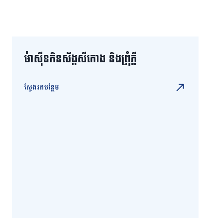
ម៉ាស៊ីនកិនស័ង្កសីកោង និងព្រុំភ្លី
ស្វែងរកបន្ថែម