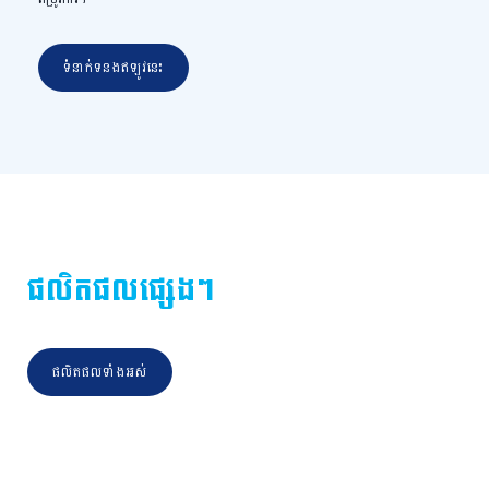
ទំនាក់ទនងឥឡូវនេះ
ផលិតផលផ្សេងៗ
ផលិតផលទាំងអស់