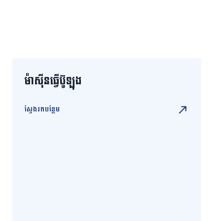
ម៉ាស៊ីនធ្វើប៊ូឡុង
ស្វែងរកបន្ថែម