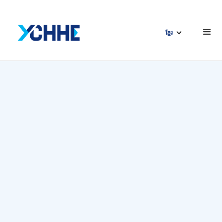
ខ្មែរ