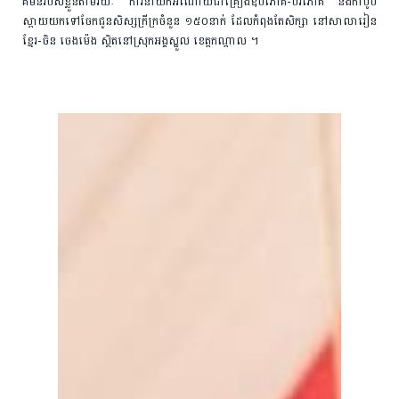
គម​ន៍របស់​ខ្លួនតាមរយៈ ការនាំយក​អំណោយ​ជា​គ្រឿងឧប​ភោគ​-បរិភោគ និង​​កា​បូប
ស្ពាយយក​ទៅ​ចែកជូន​សិស្ស​ក្រីក្រ​ចំនួន ​១៥០​នាក់ ដែល​កំពុងតែ​សិក្សា ​នៅ​សា​លា​រៀន
ខ្មែរ-​ចិន ចេងម៉េង ស្ថិតនៅ​ស្រុក​អង្គ​ស្នួល ខេត្ត​កណ្តាល ។