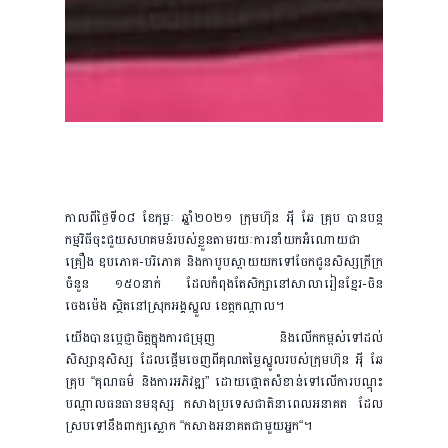
កាលពីថ្ងៃទី០៨ ខែកុម្ភៈ ឆ្នាំ២០២១ ក្រុមហ៊ុន អុី ឆែ គ្រុប បាន​បន្ត​
កម្មវិធី​ចុះ​ជួយ​សហ​គម​ន៍របស់​ខ្លួនតាមរយៈការនាំយក​អំណោយ​ជា​
គ្រឿង ឧប​ភោគ​-បរិភោគ និង​​កា​បូបស្ពាយយក​ទៅ​ចែកជូន​សិស្ស​ក្រីក្រ​
ចំនួន​ ១៥០​នាក់ ដែល​កំពុងតែ​សិក្សានៅ​សា​លា​រៀនខ្មែរ-​ចិន
ចេងម៉េង ស្ថិតនៅ​ស្រុក​អង្គ​ស្នួល ខេត្ត​កណ្តាល។
យើងបានប្តេជ្ញាចិត្តក្នុងការជម្រុញ និងលើកកម្ពស់ទៅដល់
សិស្សានុសិស្ស ដែលផ្តើមចេញពីគុណតម្លៃស្នូលរបស់ក្រុមហ៊ុន អុី ឆែ
គ្រុប “គុណធម៌ និងការអភិវឌ្ឍ” ដោយផ្តោតសំខាន់ទៅលើការបណ្តុះ
បណ្តាលធនធានមនុស្ស កសាងប្រទេសជាតិនាពេលអនាគត ដែល
ស្របទៅនឹងពាក្យស្លោក “កសាងអនាគតជាមួយអ្នក“​។