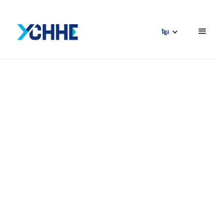
ខ្មែរ