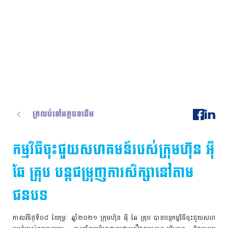
ត្រលប់ទៅអត្ថបទដើម
កម្មវិធីចុះជួយសហគមន៍របស់ក្រុមហ៊ុន អុី
ឆែ គ្រុប បន្តជម្រុញការសិក្សានៅតាម
ជនបទ
កាលពីថ្ងៃទី០៨ ខែកុម្ភៈ ឆ្នាំ២០២១ ក្រុមហ៊ុន អុី ឆែ គ្រុប បាន​បន្ត​កម្មវិធី​ចុះ​ជួយ​សហ​