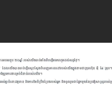
ងការអបអរខួប ២០ឆ្នាំ របស់យើងចាប់តាំងពីបង្កើតមករហូតដល់សព្វថ្ងៃ។
 ដែលយើងបានចាប់ផ្ដើមស្វះស្វែងបំពេញគោលដៅរបស់យើងក្នុងនាមជាក្រុមហ៊ុន អុី ឆែ គ្
ិត្តរួមការងារគ្រប់ជំនាន់របស់យើង។
គ្នាចំពោះវត្តមាន និងការខិតខំប្រឹងប្រែងរបស់អ្នក និងចូលរួមជាផ្នែកមួយនៃប្រវត្តិសាស្ដ្ររបស់