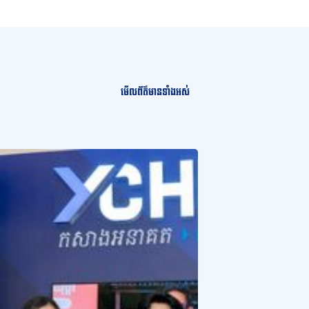
មើលព័ត៌មានទាំងអស់