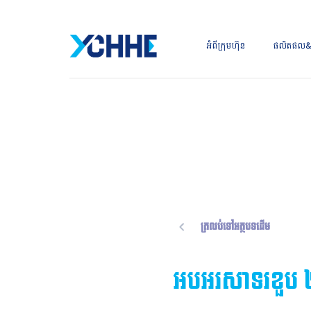
អំពីក្រុមហ៊ុន
ផលិតផល&ស
ត្រលប់ទៅអត្ថបទដើម
អបអរសាទរខួប ២០ឆ្