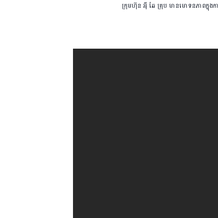
ក្រុមហ៊ុន អុី ឆែ គ្រុប មានមោទនភាពក្នុ