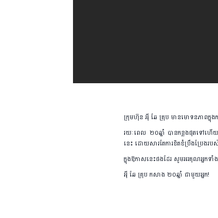
ក្រុមហ៊ុន អុី ឆែ គ្រុប មានមោទនភាពក្នុ
រយៈពេល ២០ឆ្នាំ បានកន្លងផុតទៅហើយ
នេះ ដោយសារតែការខិតខំប្រឹងប្រែងរបស់ម
ក្នុងឱកាសនេះផងដែរ សូមអរគុណអ្នកទាំងអស់
អុី ឆែ គ្រុប កសាង ២០ឆ្នាំ ជាមួយអ្នក!