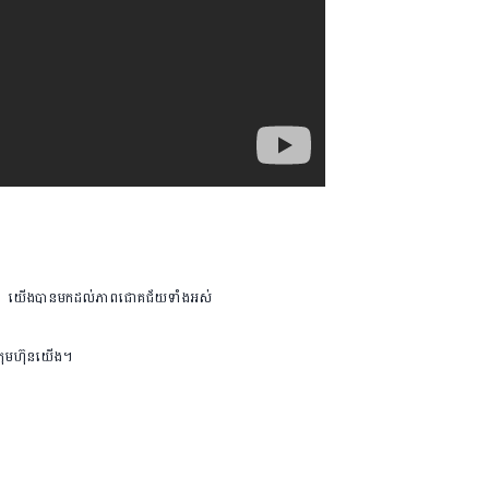
រុប។ យើងបានមកដល់ភាពជោគជ័យទាំងអស់
ក្រុមហ៊ុនយើង។