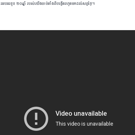
ងការអបអរខួប ២០ឆ្នាំ របស់យើងចាប់តាំងពីបង្កើតរហូតមកដល់សព្វថ្ងៃ។