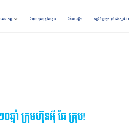
េវាកម្ម
ទំនួលខុសត្រូវសង្គម
ព័ត៌មានថ្មីៗ
កម្មវិធីប្រកួតប្រជែងស្នាដៃស
នាំ ក្រុមហ៊ុនអុី ឆែ គ្រុប!