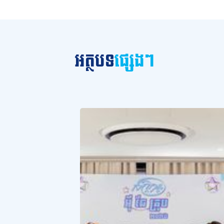
អត្ថបទ
ផ្សេងៗ